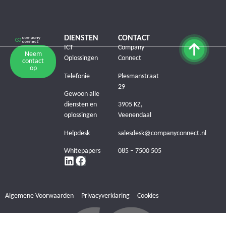
DIENSTEN
CONTACT
ICT
Company
Neem
Oplossingen
Connect
contact
op
Telefonie
Plesmanstraat
29
Gewoon alle
diensten en
3905 KZ,
oplossingen
Veenendaal
Helpdesk
salesdesk@companyconnect.nl
Whitepapers
085 – 7500 505
Algemene Voorwaarden
Privacyverklaring
Cookies