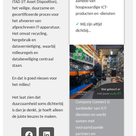
aanbod van
ITAD (IT Asset Disposition),
hoogwaardige ICT-
het veilige, duurzame en
producten en -diensten
gecertificeerde proces voor
het afvoeren van
✓
Wij zijn altijd
afgeschreven IT-apparatuur.
dichtbij…
Het omvat recycling,
hergebruik en
datavernietiging, waarbij
milieuregels en
databeveiliging centraal
staan.
En dat is goed nieuws voor
het milieu!
Het laat zien dat
Company Connect is
duurzaamheid soms dichterbij
aanbieder van ICT-
is dan je denkt, je hoeft alleen
diensten en werkt
de juiste keuzes te maken.
samen met
vooraanstaande
partners en