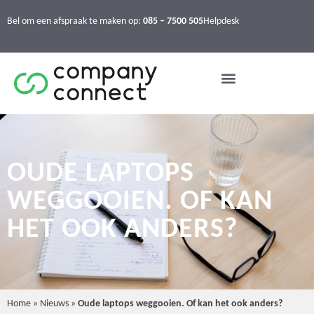
Bel om een afspraak te maken op:
085 – 7500 505
Helpdesk
OUDE LAPTOPS
WEGGOOIEN. OF KAN
HET OOK ANDERS?
Home
»
Nieuws
»
Oude laptops weggooien. Of kan het ook anders?