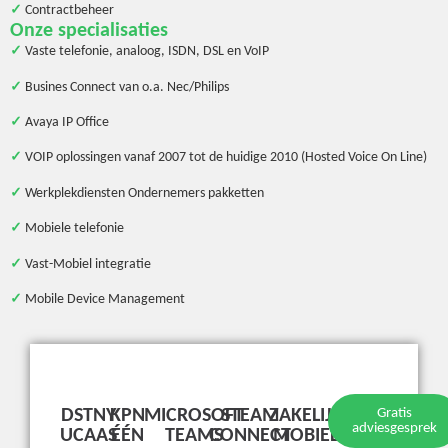
✓
Contractbeheer
Onze specialisaties
✓
Vaste telefonie, analoog, ISDN, DSL en VoIP
✓
Busines Connect van o.a. Nec/Philips
✓
Avaya IP Office
✓
VOIP oplossingen vanaf 2007 tot de huidige 2010 (Hosted Voice On Line)
✓
Werkplekdiensten Ondernemers pakketten
✓
Mobiele telefonie
✓
Vast-Mobiel integratie
✓
Mobile Device Management
DSTNY
KPN
MICROSOFT
STEAM
ZAKELIJK
Gratis
adviesgesprek
UCAAS
ÉÉN
TEAMS
CONNECT
MOBIEL