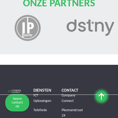
ONZE PARTNERS
DIENSTEN
CONTACT
ICT
Company
Neem
Oplossingen
Connect
contact
op
Telefonie
Plesmanstraat
29