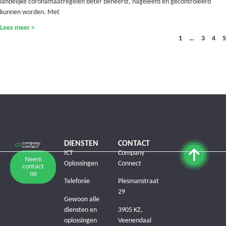
landelijke coronamaatregelen beter beheerst, nageleefd en gecontroleerd
kunnen worden. Met
Lees meer >
1
…
3
4
5
DIENSTEN
CONTACT
ICT
Company
Neem
Oplossingen
Connect
contact
op
Telefonie
Plesmanstraat
29
Gewoon alle
diensten en
3905 KZ,
oplossingen
Veenendaal