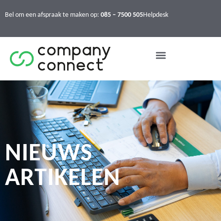
Bel om een afspraak te maken op:
085 – 7500 505
Helpdesk
NIEUWS
ARTIKELEN