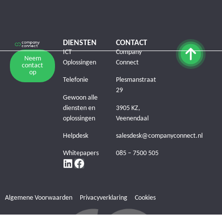
DIENSTEN
CONTACT
ICT
Company
Neem
Oplossingen
Connect
contact
op
Telefonie
Plesmanstraat
29
Gewoon alle
diensten en
3905 KZ,
oplossingen
Veenendaal
Helpdesk
salesdesk@companyconnect.nl
Whitepapers
085 – 7500 505
Algemene Voorwaarden
Privacyverklaring
Cookies