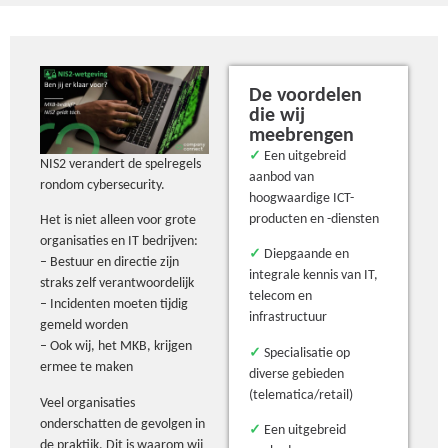
De voordelen
die wij
meebrengen
✓
Een uitgebreid
NIS2 verandert de spelregels
aanbod van
rondom cybersecurity.
hoogwaardige ICT-
producten en -diensten
Het is niet alleen voor grote
organisaties en IT bedrijven:
✓
Diepgaande en
– Bestuur en directie zijn
integrale kennis van IT,
straks zelf verantwoordelijk
telecom en
– Incidenten moeten tijdig
infrastructuur
gemeld worden
– Ook wij, het MKB, krijgen
✓
Specialisatie op
ermee te maken
diverse gebieden
(telematica/retail)
Veel organisaties
onderschatten de gevolgen in
✓
Een uitgebreid
de praktijk. Dit is waarom wij