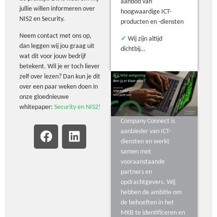
aanbod van
jullie willen informeren over
hoogwaardige ICT-
NIS2 en Security.
producten en -diensten
Neem contact met ons op,
✓
Wij zijn altijd
dan leggen wij jou graag uit
dichtbij…
wat dit voor jouw bedrijf
betekent. Wil je er toch liever
zelf over lezen? Dan kun je dit
over een paar weken doen in
onze gloednieuwe
whitepaper:
Security en NIS2!
Company Connect is
aanbieder van ICT-
diensten en werkt
samen met
vooraanstaande
partners en
opdrachtgevers. Wij
hebben de ambitie om
de behoeften in het
MKB te identificeren en