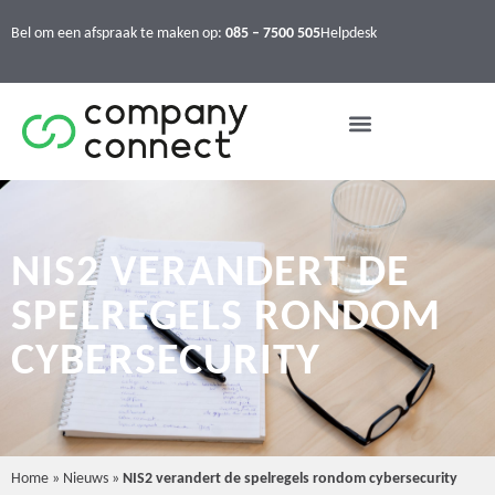
Bel om een afspraak te maken op:
085 – 7500 505
Helpdesk
NIS2 VERANDERT DE
SPELREGELS RONDOM
CYBERSECURITY
Home
»
Nieuws
»
NIS2 verandert de spelregels rondom cybersecurity