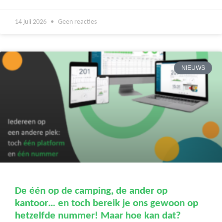
14 juli 2026
Geen reacties
NIEUWS
De één op de camping, de ander op
kantoor… en toch bereik je ons gewoon op
hetzelfde nummer! Maar hoe kan dat?