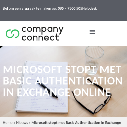
Bel om een afspraak te maken op:
085 – 7500 505
Helpdesk
MICROSOFT STOPT MET
BASIC AUTHENTICATION
IN EXCHANGE ONLINE
Home
»
Nieuws
»
Microsoft stopt met Basic Authentication in Exchange