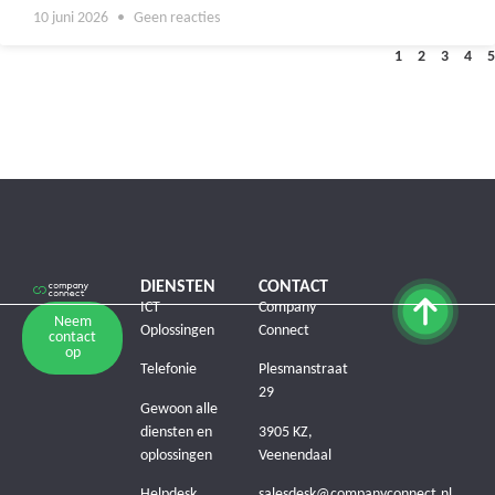
10 juni 2026
Geen reacties
1
2
3
4
5
DIENSTEN
CONTACT
ICT
Company
Neem
Oplossingen
Connect
contact
op
Telefonie
Plesmanstraat
29
Gewoon alle
diensten en
3905 KZ,
oplossingen
Veenendaal
Helpdesk
salesdesk@companyconnect.nl