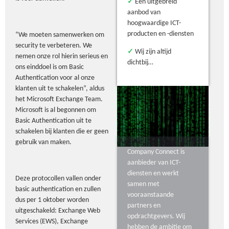
✓
Een uitgebreid
aanbod van
hoogwaardige ICT-
producten en -diensten
“We moeten samenwerken om
security te verbeteren. We
✓
Wij zijn altijd
nemen onze rol hierin serieus en
dichtbij…
ons einddoel is om Basic
Authentication voor al onze
klanten uit te schakelen”, aldus
het Microsoft Exchange Team.
Microsoft is al begonnen om
Basic Authentication uit te
schakelen bij klanten die er geen
gebruik van maken.
Company Connect is
aanbieder van ICT-
diensten en werkt
Deze protocollen vallen onder
samen met
basic authentication en zullen
vooraanstaande
dus per 1 oktober worden
partners en
uitgeschakeld: Exchange Web
opdrachtgevers. Wij
Services (EWS), Exchange
hebben de ambitie om