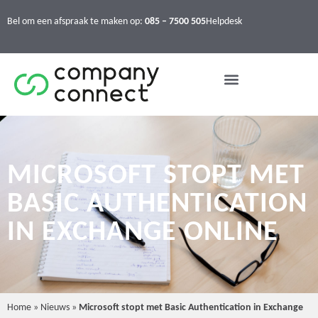
Bel om een afspraak te maken op:
085 – 7500 505
Helpdesk
MICROSOFT STOPT MET
BASIC AUTHENTICATION
IN EXCHANGE ONLINE
Home
»
Nieuws
»
Microsoft stopt met Basic Authentication in Exchange