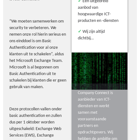
✓
Een uitgebreid
aanbod van
hoogwaardige ICT-
producten en -diensten
“We moeten samenwerken om
security te verbeteren. We
✓
Wij zijn altijd
nemen onze rol hierin serieus en
dichtbij…
ons einddoel is om Basic
Authentication voor al onze
klanten uit te schakelen”, aldus
het Microsoft Exchange Team.
Microsoft is al begonnen om
Basic Authentication uit te
schakelen bij klanten die er geen
gebruik van maken.
Company Connect is
aanbieder van ICT-
diensten en werkt
Deze protocollen vallen onder
samen met
basic authentication en zullen
vooraanstaande
dus per 1 oktober worden
partners en
uitgeschakeld: Exchange Web
opdrachtgevers. Wij
Services (EWS), Exchange
hebben de ambitie om