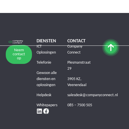
DIENSTEN
CONTACT
ICT
Company
Neem
Oplossingen
Connect
contact
op
Telefonie
Plesmanstraat
29
Gewoon alle
diensten en
3905 KZ,
oplossingen
Veenendaal
Helpdesk
salesdesk@companyconnect.nl
Whitepapers
085 – 7500 505