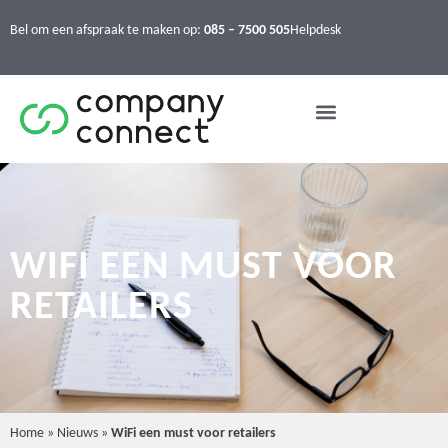
Bel om een afspraak te maken op:
085 – 7500 505
Helpdesk
WIFI EEN MUST VOOR
RETAILERS
Home
»
Nieuws
»
WiFi een must voor retailers