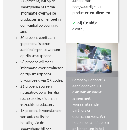
aanbod van
(35 procent) wil op de
hoogwaardige ICT-
smartphone realtime
producten en -diensten
informatie over welke
producten momenteel in
✓
Wij zijn altijd
een winkel op voorraad
dichtbij…
zijn.
30 procent geeft aan
gepersonaliseerde
aanbiedingen te wensen
op zijn smartphone.
28 procent wil meer
informatie over producten
op zijn smartphone,
Company Connect is
bijvoorbeeld via QR-codes.
aanbieder van ICT-
21 procent zou een
diensten en werkt
navigatie-app willen die
samen met
rechtstreeks leidt naar
vooraanstaande
gezochte producten.
partners en
18 procent is voorstander
opdrachtgevers. Wij
van automatische
hebben de ambitie om
betaling via de
de behoeften in het
smartphone bij het