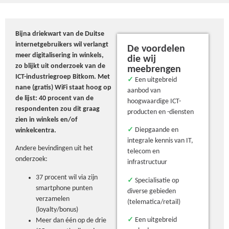
Bijna driekwart van de Duitse
internetgebruikers wil verlangt
De voordelen
meer digitalisering in winkels,
die wij
zo blijkt uit onderzoek van de
meebrengen
ICT-industriegroep Bitkom. Met
✓
Een uitgebreid
nane (gratis) WiFi staat hoog op
aanbod van
de lijst: 40 procent van de
hoogwaardige ICT-
respondenten zou dit graag
producten en -diensten
zien in winkels en/of
✓
Diepgaande en
winkelcentra.
integrale kennis van IT,
Andere bevindingen uit het
telecom en
onderzoek:
infrastructuur
37 procent wil via zijn
✓
Specialisatie op
smartphone punten
diverse gebieden
verzamelen
(telematica/retail)
(loyalty/bonus)
✓
Een uitgebreid
Meer dan één op de drie