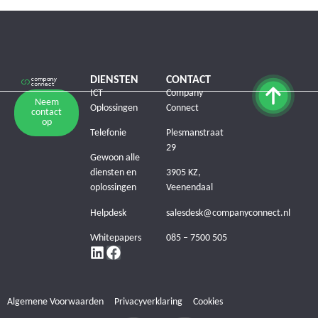
DIENSTEN
CONTACT
ICT
Company
Neem
Oplossingen
Connect
contact
op
Telefonie
Plesmanstraat
29
Gewoon alle
diensten en
3905 KZ,
oplossingen
Veenendaal
Helpdesk
salesdesk@companyconnect.nl
Whitepapers
085 – 7500 505
Algemene Voorwaarden
Privacyverklaring
Cookies