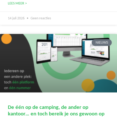
LEES MEER >
14 juli 2026
Geen reacties
NIEUWS
De één op de camping, de ander op
kantoor… en toch bereik je ons gewoon op