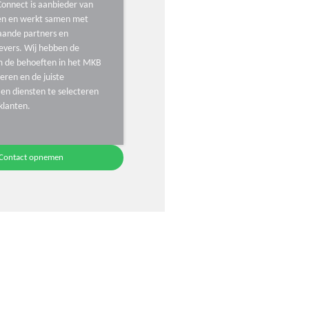
onnect is aanbieder van
ten en werkt samen met
aande partners en
evers. Wij hebben de
m de behoeften in het MKB
ceren en de juiste
en diensten te selecteren
klanten.
Contact opnemen