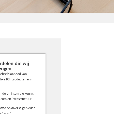
rdelen die wij
engen
gebreid aanbod van
ige ICT-producten en -
de en integrale kennis
lecom en infrastructuur
satie op diverse gebieden
a/retail)