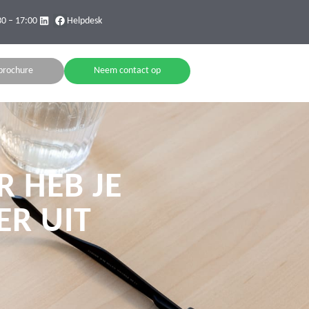
30 – 17:00
Helpdesk
brochure
Neem contact op
R HEB JE
ER UIT