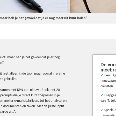
 maar heb je het gevoel dat je er nog meer uit kunt halen?
ilot, maar heb je het gevoel dat je er nog
en?
De voo
meebr
t niet alleen in de tool, maar vooral in wat je
✓
Een uit
et gebruikt.
hoogwaard
diensten
 samen met KPN een nieuw eBook met 20
 prompts die je direct kunt toepassen in je
✓
Diepgaan
an sneller e-mails schrijven, tot het analyseren
van IT, te
an documenten en taken. Met de juiste input
✓
Speciali
aarde uit AI.
(telematic