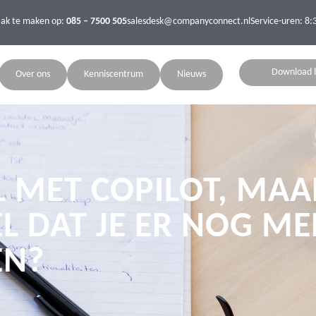
aak te maken op:
085 – 7500 505
salesdesk@companyconnect.nl
Service-uren: 8:
Download 
Over ons
Kenniscentrum
Nieuws
L MET COPILOT, MAA
L DAT JE ER NOG ME
EN?