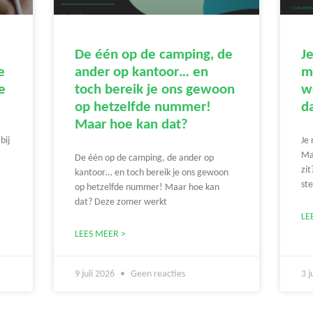
De één op de camping, de
J
e
ander op kantoor… en
m
e
toch bereik je ons gewoon
we
op hetzelfde nummer!
da
Maar hoe kan dat?
bij
Je
Ma
De één op de camping, de ander op
zi
kantoor… en toch bereik je ons gewoon
st
op hetzelfde nummer! Maar hoe kan
dat? Deze zomer werkt
LE
LEES MEER >
9 juli 2026
Geen reacties
3 j