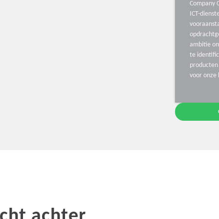
Company C
ICT-diens
vooraanst
opdrachtg
ambitie o
te identifi
producten 
voor onze 
cht achter