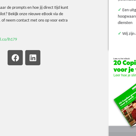
ar de prompts en hoe jij direct tijd kunt
✓
Een uit
lot? Bekijk onze nieuwe eBook via de
hoogwaard
, of neem contact met ons op voor extra
diensten
✓
Wij zijn 
rl.co/lh179