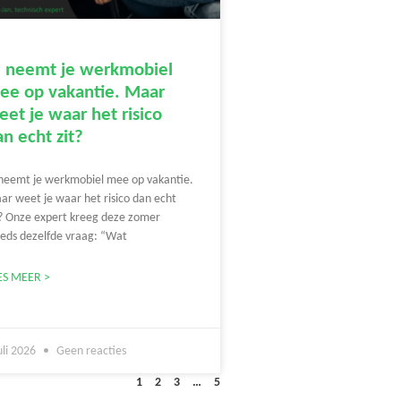
e neemt je werkmobiel
ee op vakantie. Maar
et je waar het risico
n echt zit?
 neemt je werkmobiel mee op vakantie.
ar weet je waar het risico dan echt
t? Onze expert kreeg deze zomer
eeds dezelfde vraag: “Wat
ES MEER >
uli 2026
Geen reacties
1
2
3
…
5