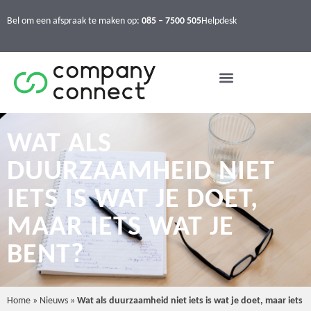
Bel om een afspraak te maken op:
085 – 7500 505
Helpdesk
WAT ALS
DUURZAAMHEID NIET
IETS IS WAT JE DOET,
MAAR IETS WAT JE
BENT?
Home
»
Nieuws
»
Wat als duurzaamheid niet iets is wat je doet, maar iets