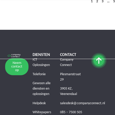
1
2
3
…
5
DIENSTEN
CONTACT
ICT
Company
Neem
Oplossingen
Connect
contact
op
Telefonie
Plesmanstraat
29
Gewoon alle
diensten en
3905 KZ,
oplossingen
Veenendaal
Helpdesk
salesdesk@companyconnect.nl
Whitepapers
085 – 7500 505