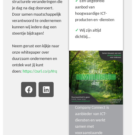
✓
Een uitgebreid
structurele veranderingen die
aanbod van
je dag na dag doorvoert.
hoogwaardige ICT-
Door samen maatschappelijk
producten en -diensten
verantwoord te ondernemen
kunnen wij iedere dag een
✓
Wij zijn altijd
steentje bijdragen!
dichtbij…
Neem gerust een kijkje naar
onze whitepaper over
duurzaam ondernemen en
ontdek wat jij kunt
doen:
https://zurl.co/pJYrq
Company Connect is
aanbieder van ICT-
diensten en werkt
samen met
vooraanstaande