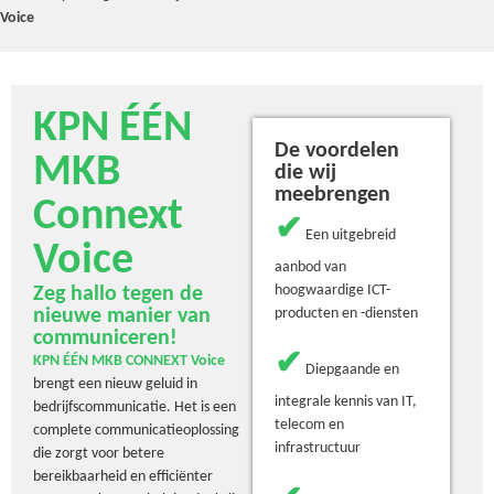
Voice
KPN ÉÉN
De voordelen
MKB
die wij
meebrengen
Connext
✔
Een uitgebreid
Voice
aanbod van
hoogwaardige ICT-
Zeg hallo tegen de
nieuwe manier van
producten en -diensten
communiceren!
✔
KPN ÉÉN MKB CONNEXT
Voice
Diepgaande en
brengt een nieuw geluid in
integrale kennis van IT,
bedrijfscommunicatie. Het is een
telecom en
complete communicatieoplossing
infrastructuur
die zorgt voor betere
bereikbaarheid en efficiënter