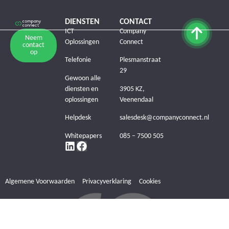
DIENSTEN
CONTACT
ICT
Company
Neem
Oplossingen
Connect
contact
op
Telefonie
Plesmanstraat
29
Gewoon alle
diensten en
3905 KZ,
oplossingen
Veenendaal
Helpdesk
salesdesk@companyconnect.nl
Whitepapers
085 – 7500 505
Algemene Voorwaarden
Privacyverklaring
Cookies