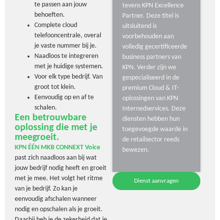
te passen aan jouw
tevens KPN Excellence
behoeften.
Partner. Deze titel is
Complete cloud
uitsluitend is
telefooncentrale, overal
voorbehouden aan
je vaste nummer bij je.
volledig gecertificeerde
Naadloos te integreren
business partners van
met je huidige systemen.
KPN. Verder zijn we
Voor elk type bedrijf. Van
gespecialiseerd in de
groot tot klein.
premium Cloud & IT-
Eenvoudig op en af te
oplossingen van KPN
schalen.
Internedservices. Deze
Een betrouwbare
diensten hebben hun
oplossing die met je
toegevoegde waarde in
meegroeit.
de retailsector reeds
KPN ÉÉN MKB CONNEXT Voice
bewezen.
past zich naadloos aan bij wat
jouw bedrijf nodig heeft en groeit
met je mee. Het volgt het ritme
Dienst aanvragen
van je bedrijf. Zo kan je
eenvoudig afschalen wanneer
nodig en opschalen als je groeit.
Daarbij heb je de zekerheid dat je