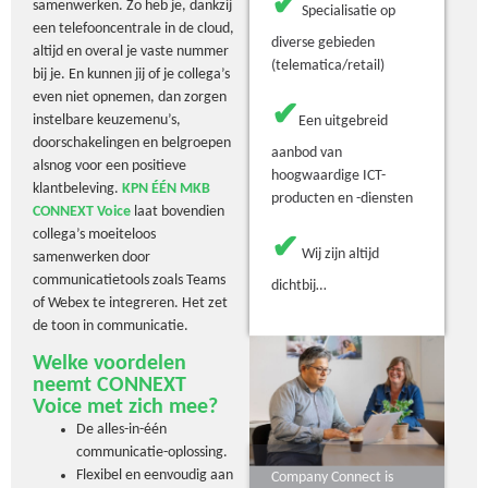
✔
samenwerken. Zo heb je, dankzij
Specialisatie op
een telefooncentrale in de cloud,
diverse gebieden
altijd en overal je vaste nummer
(telematica/retail)
bij je. En kunnen jij of je collega’s
even niet opnemen, dan zorgen
✔
instelbare keuzemenu’s,
Een uitgebreid
doorschakelingen en belgroepen
aanbod van
alsnog voor een positieve
hoogwaardige ICT-
klantbeleving.
KPN ÉÉN MKB
producten en -diensten
CONNEXT Voice
laat bovendien
collega’s moeiteloos
✔
Wij zijn altijd
samenwerken door
communicatietools zoals Teams
dichtbij…
of Webex te integreren. Het zet
de toon in communicatie.
Welke voordelen
neemt CONNEXT
Voice met zich mee?
De alles-in-één
communicatie-oplossing.
Flexibel en eenvoudig aan
Company Connect is