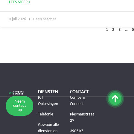
LEES MEER >
3 juli 2026
Geen reacties
1
2
3
…
5
DIENSTEN
CONTACT
ICT
Company
Neem
Oplossingen
Connect
contact
op
Telefonie
Plesmanstraat
29
Gewoon alle
diensten en
3905 KZ,