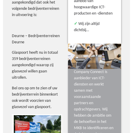
aanbod van
aangekondigd dat ook het
hoogwaardige ICT-
volgende bedrijventerreinen
producten en -diensten
in uitvoering is:
✓
Wij zijn altijd
dichtbij…
Deurne – Bedrijventerreinen
Deurne
Glaspoort heeft nu in totaal
359 bedrijventerreinen
aangekondigd waarop zij
glasvezel willen gaan
Company Connect is
uitrollen.
aanbieder van ICT-
diensten en werkt
Bel ons op om te zien of uw
samen met
bedrijventerrein binnenkort
vooraanstaande
ook wordt voorzien van
partners en
glasvezel van glaspoort.
opdrachtgevers. Wij
hebben de ambitie om
de behoeften in het
MKB te identificeren en