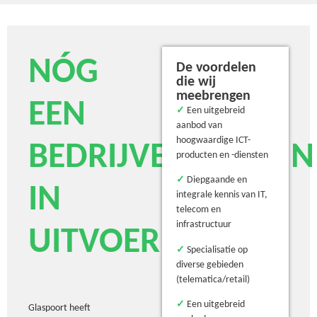
NÓG
De voordelen
die wij
meebrengen
EEN
✓
Een uitgebreid
aanbod van
hoogwaardige ICT-
BEDRIJVENTERREIN
producten en -diensten
✓
Diepgaande en
IN
integrale kennis van IT,
telecom en
infrastructuur
UITVOERING!
✓
Specialisatie op
diverse gebieden
(telematica/retail)
✓
Een uitgebreid
Glaspoort heeft