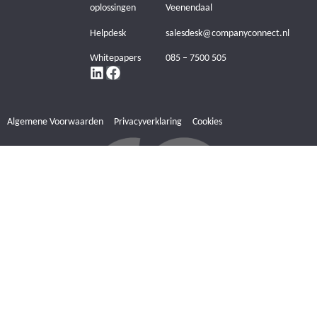
oplossingen
Veenendaal
Helpdesk
salesdesk@companyconnect.nl
Whitepapers
085 – 7500 505
Algemene Voorwaarden
Privacyverklaring
Cookies