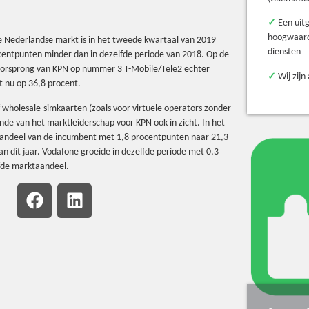
✓
Een uit
hoogwaard
e Nederlandse markt is in het tweede kwartaal van 2019
diensten
centpunten minder dan in dezelfde periode van 2018. Op de
voorsprong van KPN op nummer 3 T-Mobile/Tele2 echter
✓
Wij zijn 
t nu op 36,8 procent.
ef wholesale-simkaarten (zoals voor virtuele operators zonder
inde van het marktleiderschap voor KPN ook in zicht. In het
aandeel van de incumbent met 1,8 procentpunten naar 21,3
n dit jaar. Vodafone groeide in dezelfde periode met 0,3
fde marktaandeel.