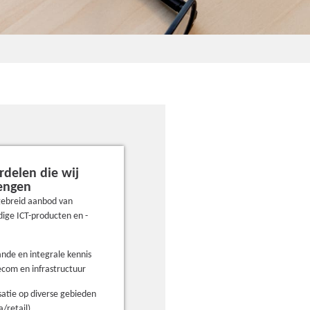
rdelen die wij
engen
gebreid aanbod van
ige ICT-producten en -
de en integrale kennis
lecom en infrastructuur
satie op diverse gebieden
a/retail)