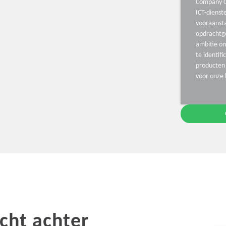
Company C
ICT-diens
vooraanst
opdrachtg
ambitie o
te identifi
producten 
voor onze 
cht achter