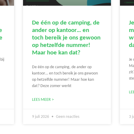
De één op de camping, de
J
e
ander op kantoor… en
m
e
toch bereik je ons gewoon
we
op hetzelfde nummer!
da
Maar hoe kan dat?
bij
Je
Ma
De één op de camping, de ander op
zi
kantoor… en toch bereik je ons gewoon
st
op hetzelfde nummer! Maar hoe kan
dat? Deze zomer werkt
LE
LEES MEER >
9 juli 2026
Geen reacties
3 j