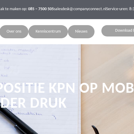
aak te maken op:
085 – 7500 505
salesdesk@companyconnect.nl
Service-uren: 8:
Download 
Over ons
Kenniscentrum
Nieuws
POSITIE KPN OP MOB
DER DRUK