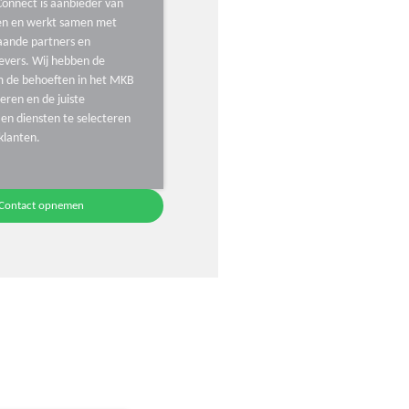
onnect is aanbieder van
ten en werkt samen met
aande partners en
evers. Wij hebben de
m de behoeften in het MKB
ceren en de juiste
en diensten te selecteren
klanten.
Contact opnemen