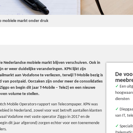
p mobiele markt onder druk
e Nederlandse mobiele markt blijven verschuiven. Ook in
n er weer duidelijke veranderingen. KPN lijkt zijn
De voo
ilmarkt aan Vodafone te verliezen, terwijl T-Mobile bezig is
meebr
d van postpaid. Oorzaken zijn onder meer de consolidaties
✓
Een uit
Ziggo en begin dit jaar T-Mobile – Tele2) en een nieuwe
hoogwaard
ven volume te stellen.
diensten
 Dutch Mobile Operators-rapport van Telecompaper. KPN was
✓
Diepgaan
gebied in Nederland, zowel voor wat betreft aantallen klanten
van IT, te
ivaal Vodafone met vaste operator Ziggo in 2017 en de
egin dit jaar afgerond) zorgen echter voor een toenemende
✓
Speciali
ers.
(telematic