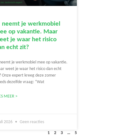
e neemt je werkmobiel
ee op vakantie. Maar
et je waar het risico
n echt zit?
 neemt je werkmobiel mee op vakantie.
ar weet je waar het risico dan echt
t? Onze expert kreeg deze zomer
eeds dezelfde vraag: “Wat
ES MEER >
uli 2026
Geen reacties
1
2
3
…
5