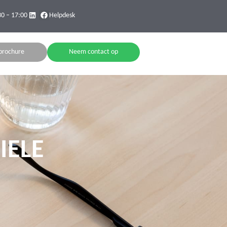
30 – 17:00
Helpdesk
brochure
Neem contact op
IELE