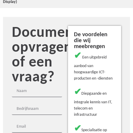
Display)
Document
De voordelen
die wij
opvragen
meebrengen
✔
of een
Een uitgebreid
aanbod van
vraag?
hoogwaardige ICT-
producten en -diensten
✔
Diepgaande en
integrale kennis van IT,
telecom en
infrastructuur
✔
Specialisatie op