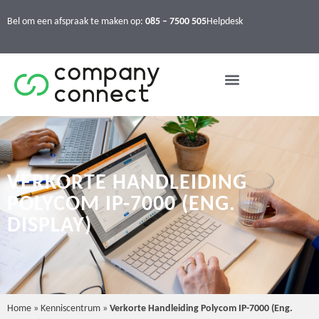
Bel om een afspraak te maken op:
085 – 7500 505
Helpdesk
VERKORTE HANDLEIDING
POLYCOM IP-7000 (ENG.
DISPLAY)
Home
»
Kenniscentrum
»
Verkorte Handleiding Polycom IP-7000 (Eng.