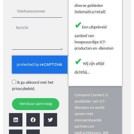
diverse gebieden
(telematica/retail)
✔
Een uitgebreid
aanbod van
hoogwaardige ICT-
producten en -diensten
✔
Wij zijn altijd
dichtbij…
Ik ga akkoord met het
privacybeleid
.
Company Connect is
aanbieder van ICT-
Verstuur aanvraag
diensten en werkt
samen met
vooraanstaande
partners en
opdrachtgevers. Wij