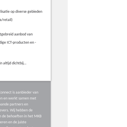
lisatie op diverse gebieden
a/retail)
itgebreid aanbod van
ige ICT-producten en -
jn altijd dichtbij…
onnect is aanbieder van
ten en werkt samen met
aande partners en
evers. Wij hebben de
m de behoeften in het MKB
ceren en de juiste