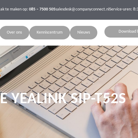
aak te maken op:
085 – 7500 505
salesdesk@companyconnect.nl
Service-uren: 8:
Download 
Over ons
Kenniscentrum
Nieuws
E YEALINK SIP-T52S