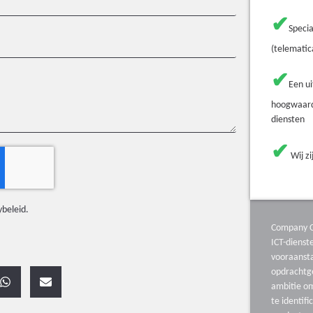
✔
Specia
(telematic
✔
Een u
hoogwaard
diensten
✔
Wij zi
ybeleid
.
Company C
ICT-diens
vooraanst
opdrachtg
ambitie o
te identifi