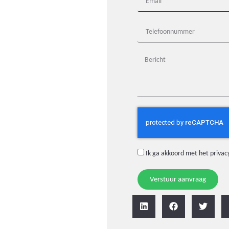
Ik ga akkoord met het
privac
Verstuur aanvraag