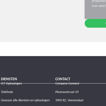
producten 
voor onze 
DIENSTEN
CONTACT
ICT Oplossingen
Company Connect
Telefonie
Plesmanstraat 29
Gewoon alle diensten en oplossingen
3905 KZ, Veenendaal