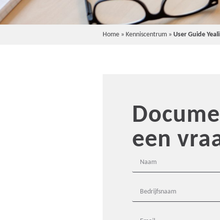
Home
»
Kenniscentrum
»
User Guide Yeal
Documen
een vra