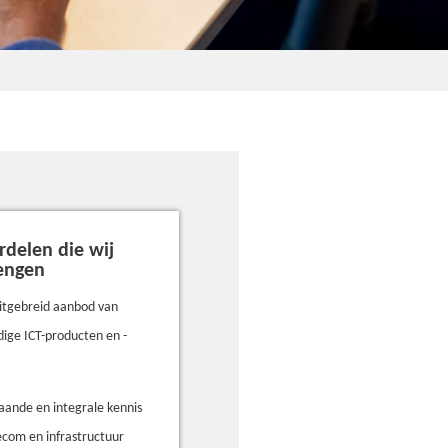
rdelen die wij
engen
itgebreid aanbod van
ige ICT-producten en -
aande en integrale kennis
lecom en infrastructuur