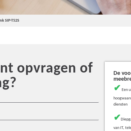
ink SIP-T52S
t opvragen of
De voo
ag?
meebr
✔
Een u
hoogwaard
diensten
✔
Diepg
van IT, te