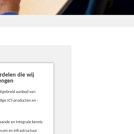
rdelen die wij
engen
itgebreid aanbod van
ige ICT-producten en -
aande en integrale kennis
lecom en infrastructuur