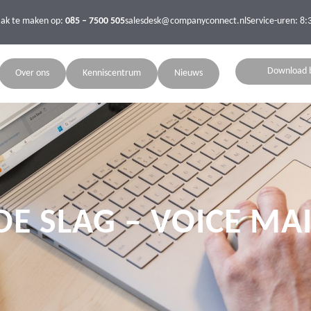
aak te maken op:
085 – 7500 505
salesdesk@companyconnect.nl
Service-uren: 8:
Download 
Over ons
Kenniscentrum
Nieuws
DE SLAG – VOICE M