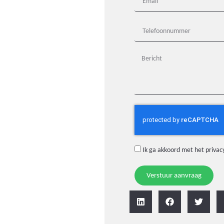
Ik ga akkoord met het
privac
Verstuur aanvraag