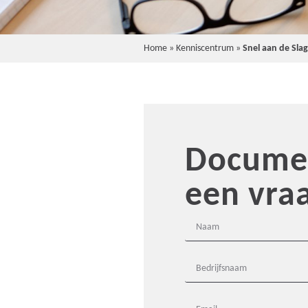
Home
»
Kenniscentrum
»
Snel aan de Sla
Documen
een vra