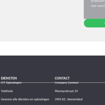
producten 
voor onze 
DIENSTEN
CONTACT
ICT Oplossingen
Company Connect
Telefonie
Plesmanstraat 29
Gewoon alle diensten en oplossingen
3905 KZ, Veenendaal