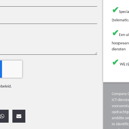
✔
Specia
(telematic
✔
Een u
hoogwaard
diensten
✔
Wij zi
ybeleid
.
Company C
ICT-diens
vooraanst
opdrachtg
ambitie o
te identifi