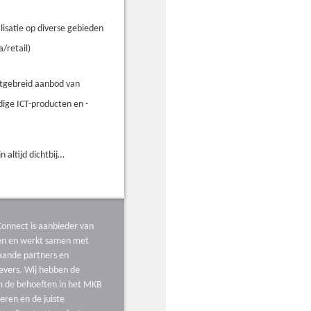
lisatie op diverse gebieden
a/retail)
itgebreid aanbod van
ige ICT-producten en -
jn altijd dichtbij…
onnect is aanbieder van
ten en werkt samen met
aande partners en
evers. Wij hebben de
m de behoeften in het MKB
ceren en de juiste