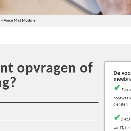
g – Voice Mail Module
t opvragen of
De voo
ag?
meebr
✔
Een u
hoogwaard
diensten
✔
Diepg
van IT, te