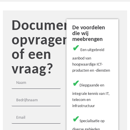
Document
De voordelen
die wij
opvragen
meebrengen
✔
of een
Een uitgebreid
aanbod van
vraag?
hoogwaardige ICT-
producten en -diensten
✔
Diepgaande en
integrale kennis van IT,
telecom en
infrastructuur
✔
Specialisatie op
diverse gebieden