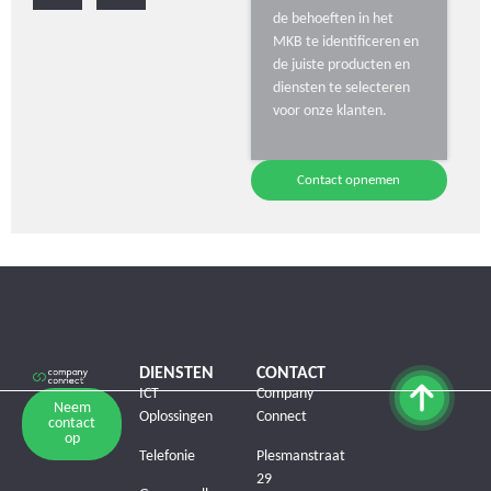
de behoeften in het
MKB te identificeren en
de juiste producten en
diensten te selecteren
voor onze klanten.
Contact opnemen
DIENSTEN
CONTACT
ICT
Company
Neem
Oplossingen
Connect
contact
op
Telefonie
Plesmanstraat
29