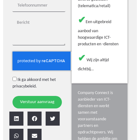
(telematica/retail)
✔
Een uitgebreid
aanbod van
hoogwaardige ICT-
producten en -diensten
✔
Wij zijn altijd
dichtbij…
Ik ga akkoord met het
privacybeleid
.
Company Connect is
aanbieder van ICT-
Verstuur aanvraag
diensten en werkt
samen met
vooraanstaande
partners en
opdrachtgevers. Wij
hebben de ambitie om