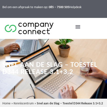
Bel om een afspraak te maken op:
085 – 7500 505
Helpdesk
SNEL AAN DE SLAG – TOESTEL
D344 RELEASE 3.1+3.2
Home
»
Kenniscentrum
»
Snel aan de Slag – Toestel D344 Release 3.1+3.2