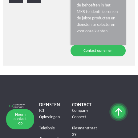
de behoeften in het
MKB te identificeren en
de juiste producten en
diensten te selecteren
voor onze klanten.
Contact opnemen
DIENSTEN
CONTACT
ICT
Company
Neem
Oplossingen
Connect
contact
op
Telefonie
Plesmanstraat
29