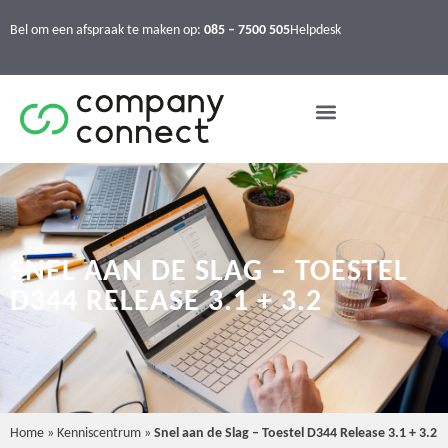
Bel om een afspraak te maken op:
085 – 7500 505
Helpdesk
SNEL AAN DE SLAG – TOESTEL
D344 RELEASE 3.1 + 3.2
Home
»
Kenniscentrum
»
Snel aan de Slag – Toestel D344 Release 3.1 + 3.2