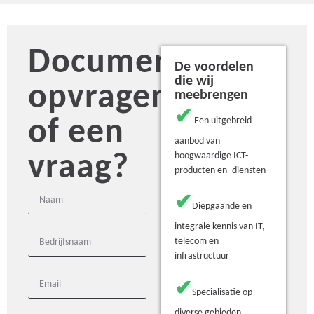
Document
De voordelen
die wij
opvragen
meebrengen
✔
of een
Een uitgebreid
aanbod van
vraag?
hoogwaardige ICT-
producten en -diensten
✔
Diepgaande en
integrale kennis van IT,
telecom en
infrastructuur
✔
Specialisatie op
diverse gebieden