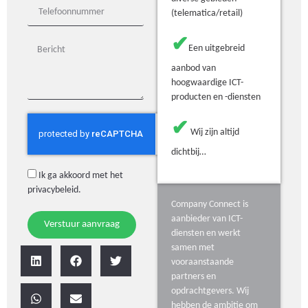
(telematica/retail)
✔
Een uitgebreid
aanbod van
hoogwaardige ICT-
producten en -diensten
✔
Wij zijn altijd
dichtbij…
Ik ga akkoord met het
privacybeleid
.
Company Connect is
aanbieder van ICT-
Verstuur aanvraag
diensten en werkt
samen met
vooraanstaande
partners en
opdrachtgevers. Wij
hebben de ambitie om