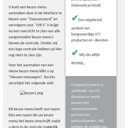
(telematica/retail)
U kunt een keuze menu
aanmaken door in de interface te
✔
kiezen voor “Geavanceerd” en
Een uitgebreid
vervolgens voor “IVR’s” U krijgt
aanbod van
nu een overzicht te zien van alle
hoogwaardige ICT-
aangemaakte keuze menu’s
producten en -diensten
binnen de centrale. Omdat wij
een lege centrale hebben zal hier
✔
Wij zijn altijd
nog niets te zien zijn.
dichtbij…
Voor het aanmaken van een
nieuw keuze menu klikt u op
“Nieuwe toevoegen”. Rechts
verschijnt het volgende veld.
Company Connect is
aanbieder van ICT-
diensten en werkt
samen met
vooraanstaande
Elk keuze menu heeft een naam.
partners en
Kies een naam die uw keuze
opdrachtgevers. Wij
menu het beste omschrijft zodat
hebben de ambitie om
u deze in de centrale makkelijk