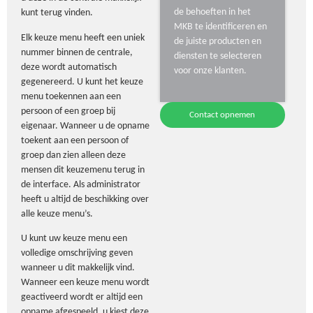
de behoeften in het
kunt terug vinden.
MKB te identificeren en
Elk keuze menu heeft een uniek
de juiste producten en
nummer binnen de centrale,
diensten te selecteren
deze wordt automatisch
voor onze klanten.
gegenereerd. U kunt het keuze
menu toekennen aan een
persoon of een groep bij
Contact opnemen
eigenaar. Wanneer u de opname
toekent aan een persoon of
groep dan zien alleen deze
mensen dit keuzemenu terug in
de interface. Als administrator
heeft u altijd de beschikking over
alle keuze menu’s.
U kunt uw keuze menu een
volledige omschrijving geven
wanneer u dit makkelijk vind.
Wanneer een keuze menu wordt
geactiveerd wordt er altijd een
opname afgespeeld, u kiest deze