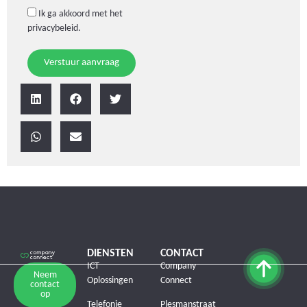
Ik ga akkoord met het
privacybeleid
.
Verstuur aanvraag
DIENSTEN
CONTACT
ICT
Company
Neem
Oplossingen
Connect
contact
op
Telefonie
Plesmanstraat