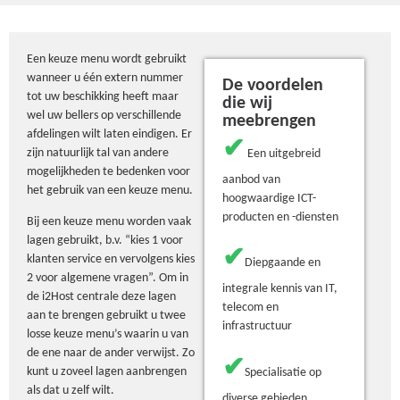
Een keuze menu wordt gebruikt
wanneer u één extern nummer
De voordelen
tot uw beschikking heeft maar
die wij
wel uw bellers op verschillende
meebrengen
afdelingen wilt laten eindigen. Er
✔
zijn natuurlijk tal van andere
Een uitgebreid
mogelijkheden te bedenken voor
aanbod van
het gebruik van een keuze menu.
hoogwaardige ICT-
producten en -diensten
Bij een keuze menu worden vaak
lagen gebruikt, b.v. “kies 1 voor
✔
klanten service en vervolgens kies
Diepgaande en
2 voor algemene vragen”. Om in
integrale kennis van IT,
de i2Host centrale deze lagen
telecom en
aan te brengen gebruikt u twee
infrastructuur
losse keuze menu’s waarin u van
de ene naar de ander verwijst. Zo
✔
kunt u zoveel lagen aanbrengen
Specialisatie op
als dat u zelf wilt.
diverse gebieden