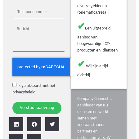
diverse gebieden
(telematica/retail)
✔
Een uitgebreid
aanbod van
hoogwaardige ICT-
producten en -diensten
✔
Wij zijn altijd
dichtbij…
Ik ga akkoord met het
privacybeleid
.
Company Connect is
aanbieder van ICT-
Verstuur aanvraag
diensten en werkt
samen met
vooraanstaande
partners en
opdrachtgevers. Wij