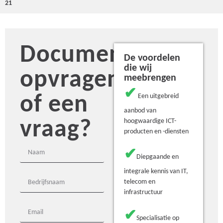
21
Document
De voordelen
die wij
opvragen
meebrengen
✔
of een
Een uitgebreid
aanbod van
vraag?
hoogwaardige ICT-
producten en -diensten
✔
Diepgaande en
integrale kennis van IT,
telecom en
infrastructuur
✔
Specialisatie op