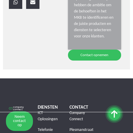
hebben de ambitie om
de behoeften in het
MKB te identificeren en
de juiste producten en
diensten te selecteren
voor onze klanten.
Contact opnemen
DIENSTEN
CONTACT
ICT
Company
Neem
Oplossingen
Connect
contact
op
Telefonie
Plesmanstraat