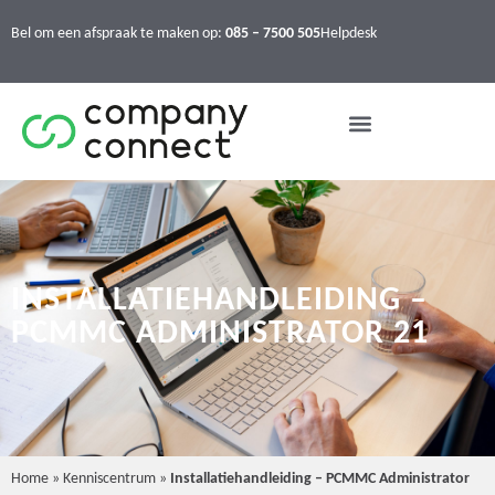
Bel om een afspraak te maken op:
085 – 7500 505
Helpdesk
INSTALLATIEHANDLEIDING –
PCMMC ADMINISTRATOR 21
Home
»
Kenniscentrum
»
Installatiehandleiding – PCMMC Administrator