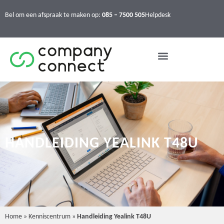
Bel om een afspraak te maken op:
085 – 7500 505
Helpdesk
HANDLEIDING YEALINK T48U
Home
»
Kenniscentrum
»
Handleiding Yealink T48U