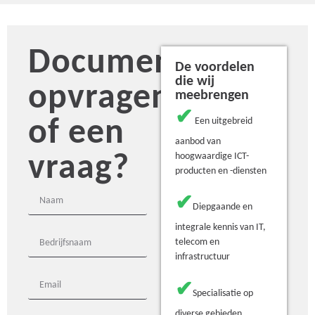
Document
De voordelen
die wij
opvragen
meebrengen
✔
of een
Een uitgebreid
aanbod van
vraag?
hoogwaardige ICT-
producten en -diensten
✔
Diepgaande en
integrale kennis van IT,
telecom en
infrastructuur
✔
Specialisatie op
diverse gebieden