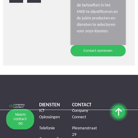
de behoeften in het
MKB te identificeren en
de juiste producten en
diensten te selecteren
voor onze klanten.
Contact opnemen
DIENSTEN
CONTACT
ICT
Company
Neem
Oplossingen
Connect
contact
op
Telefonie
Plesmanstraat
29