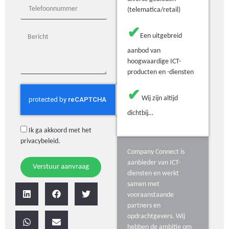
(telematica/retail)
✔
Een uitgebreid
aanbod van
hoogwaardige ICT-
producten en -diensten
✔
Wij zijn altijd
dichtbij…
Ik ga akkoord met het
privacybeleid
.
Company Connect is
aanbieder van ICT-
Verstuur aanvraag
diensten en werkt
samen met
vooraanstaande
partners en
opdrachtgevers. Wij
hebben de ambitie om