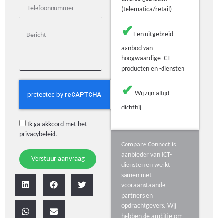
(telematica/retail)
✔
Een uitgebreid
aanbod van
hoogwaardige ICT-
producten en -diensten
✔
Wij zijn altijd
dichtbij…
Ik ga akkoord met het
privacybeleid
.
Company Connect is
aanbieder van ICT-
Verstuur aanvraag
diensten en werkt
samen met
vooraanstaande
partners en
opdrachtgevers. Wij
hebben de ambitie om