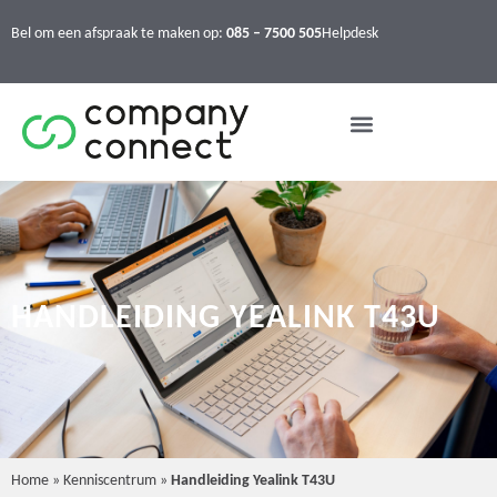
Bel om een afspraak te maken op:
085 – 7500 505
Helpdesk
HANDLEIDING YEALINK T43U
Home
»
Kenniscentrum
»
Handleiding Yealink T43U