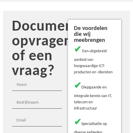
Document
De voordelen
die wij
opvragen
meebrengen
✔
of een
Een uitgebreid
aanbod van
vraag?
hoogwaardige ICT-
producten en -diensten
✔
Diepgaande en
integrale kennis van IT,
telecom en
infrastructuur
✔
Specialisatie op
diverse gebieden