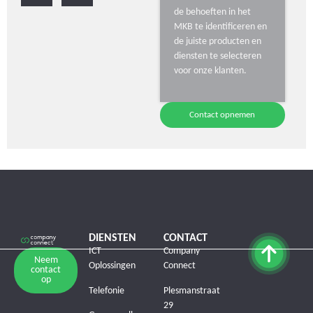
de behoeften in het
MKB te identificeren en
de juiste producten en
diensten te selecteren
voor onze klanten.
Contact opnemen
DIENSTEN
CONTACT
ICT
Company
Neem
Oplossingen
Connect
contact
op
Telefonie
Plesmanstraat
29