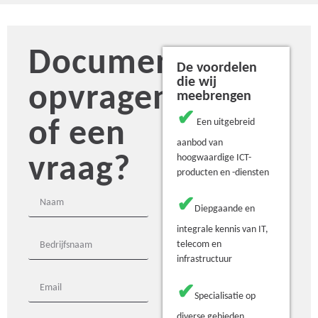
Document
De voordelen
die wij
opvragen
meebrengen
✔
of een
Een uitgebreid
aanbod van
vraag?
hoogwaardige ICT-
producten en -diensten
✔
Diepgaande en
integrale kennis van IT,
telecom en
infrastructuur
✔
Specialisatie op
diverse gebieden