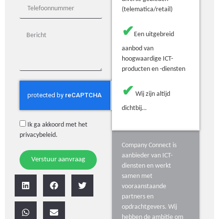
(telematica/retail)
✔
Een uitgebreid
aanbod van
hoogwaardige ICT-
producten en -diensten
✔
Wij zijn altijd
dichtbij…
Ik ga akkoord met het
privacybeleid
.
Company Connect is
aanbieder van ICT-
Verstuur aanvraag
diensten en werkt
samen met
vooraanstaande
partners en
opdrachtgevers. Wij
hebben de ambitie om