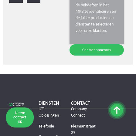
de behoeften in het
MKB te identificeren en
de juiste producten en
diensten te selecteren
voor onze klanten.
Contact opnemen
DIENSTEN
CONTACT
ICT
Company
Neem
Oplossingen
Connect
contact
op
Telefonie
Plesmanstraat
29