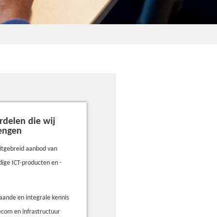
rdelen die wij
engen
itgebreid aanbod van
ige ICT-producten en -
aande en integrale kennis
lecom en infrastructuur