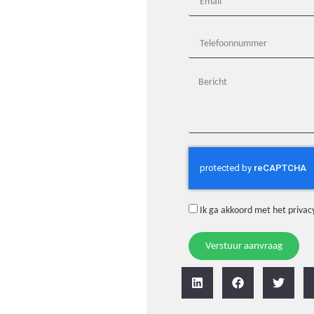
Ik ga akkoord met het
privac
Verstuur aanvraag