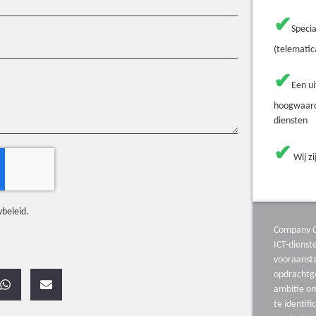
✔
Specia
(telematic
✔
Een u
hoogwaard
diensten
✔
Wij zi
ybeleid
.
Company C
ICT-diens
vooraanst
opdrachtg
ambitie o
te identifi