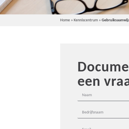
Home
»
Kenniscentrum
»
Gebruiksaanwij
Documen
een vra