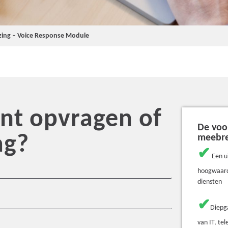
zing – Voice Response Module
t opvragen of
De voo
ag?
meebr
✔
Een u
hoogwaard
diensten
✔
Diepg
van IT, te