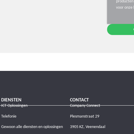
producten 
voor onze 
DIENSTEN
CONTACT
ICT Oplossingen
Company Connect
Telefonie
Plesmanstraat 29
Gewoon alle diensten en oplossingen
3905 KZ, Veenendaal