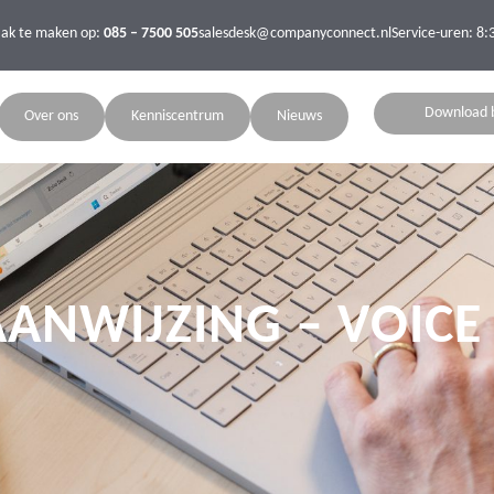
aak te maken op:
085 – 7500 505
salesdesk@companyconnect.nl
Service-uren: 8:
Download 
Over ons
Kenniscentrum
Nieuws
ANWIJZING – VOICE