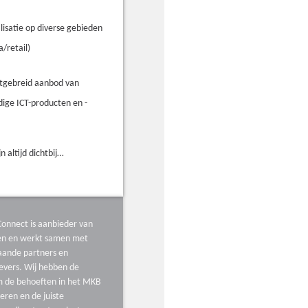
lisatie op diverse gebieden
a/retail)
itgebreid aanbod van
ige ICT-producten en -
jn altijd dichtbij…
onnect is aanbieder van
ten en werkt samen met
aande partners en
evers. Wij hebben de
m de behoeften in het MKB
ceren en de juiste