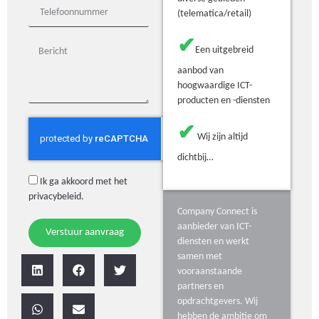
(telematica/retail)
✔
Een uitgebreid
aanbod van
hoogwaardige ICT-
producten en -diensten
✔
Wij zijn altijd
dichtbij…
Ik ga akkoord met het
privacybeleid
.
Company Connect is
aanbieder van ICT-
Verstuur aanvraag
diensten en werkt
samen met
vooraanstaande
partners en
opdrachtgevers. Wij
hebben de ambitie om