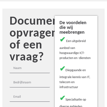
Document
De voordelen
die wij
opvragen
meebrengen
✔
of een
Een uitgebreid
aanbod van
vraag?
hoogwaardige ICT-
producten en -diensten
✔
Diepgaande en
integrale kennis van IT,
telecom en
infrastructuur
✔
Specialisatie op
diverse gebieden