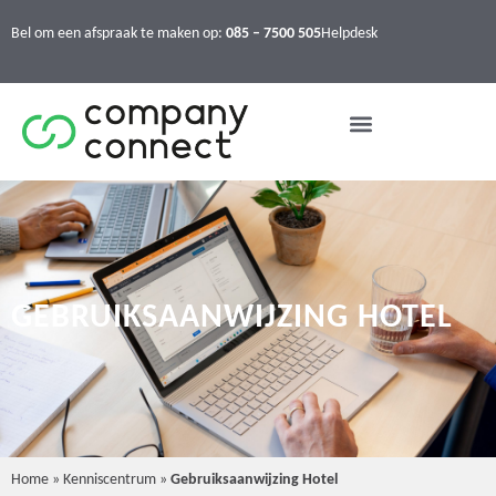
Bel om een afspraak te maken op:
085 – 7500 505
Helpdesk
GEBRUIKSAANWIJZING HOTEL
Home
»
Kenniscentrum
»
Gebruiksaanwijzing Hotel