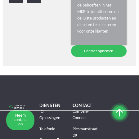
de behoeften in het
MKB te identificeren en
de juiste producten en
diensten te selecteren
voor onze klanten.
Contact opnemen
DIENSTEN
CONTACT
ICT
Company
Neem
Oplossingen
Connect
contact
op
Telefonie
Plesmanstraat
29