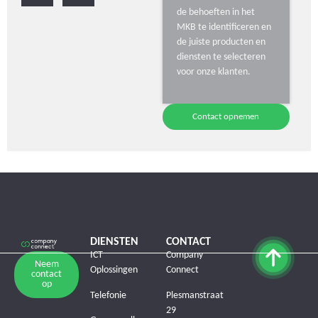
de behoeften in het
MKB te identificeren en
de juiste producten en
diensten te selecteren
voor onze klanten.
Contact opnemen
DIENSTEN
CONTACT
ICT
Company
Neem
Oplossingen
Connect
contact
op
Telefonie
Plesmanstraat
29