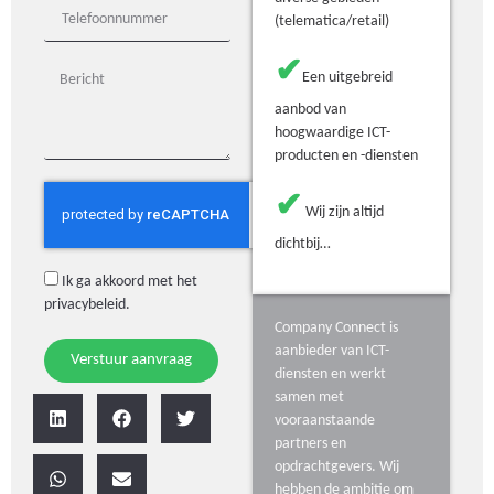
(telematica/retail)
✔
Een uitgebreid
aanbod van
hoogwaardige ICT-
producten en -diensten
✔
Wij zijn altijd
dichtbij…
Ik ga akkoord met het
privacybeleid
.
Company Connect is
aanbieder van ICT-
Verstuur aanvraag
diensten en werkt
samen met
vooraanstaande
partners en
opdrachtgevers. Wij
hebben de ambitie om