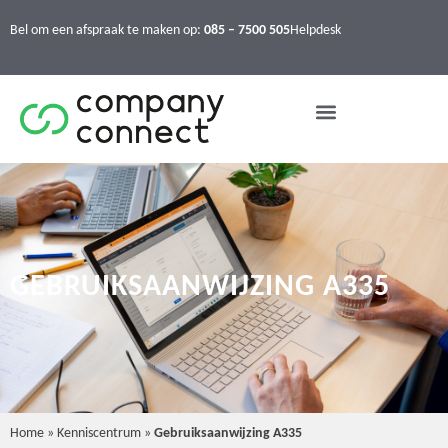
Bel om een afspraak te maken op:
085 – 7500 505
Helpdesk
GEBRUIKSAANWIJZING A335
Home
»
Kenniscentrum
»
Gebruiksaanwijzing A335