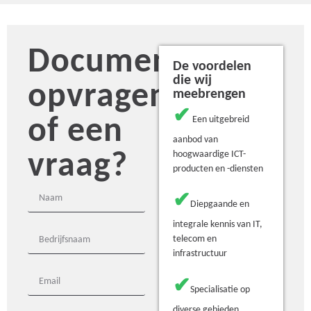
Document
De voordelen
die wij
opvragen
meebrengen
✔
of een
Een uitgebreid
aanbod van
vraag?
hoogwaardige ICT-
producten en -diensten
✔
Diepgaande en
integrale kennis van IT,
telecom en
infrastructuur
✔
Specialisatie op
diverse gebieden