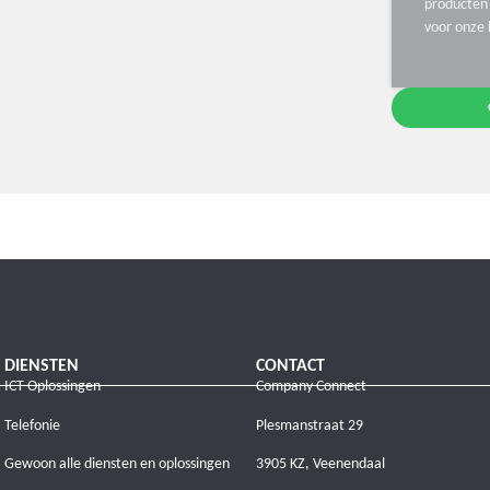
producten 
voor onze 
DIENSTEN
CONTACT
ICT Oplossingen
Company Connect
Telefonie
Plesmanstraat 29
Gewoon alle diensten en oplossingen
3905 KZ, Veenendaal