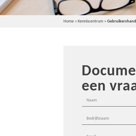
Home
»
Kenniscentrum
»
Gebruikershandl
Documen
een vra