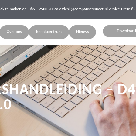
aak te maken op:
085 – 7500 505
salesdesk@companyconnect.nl
Service-uren: 8:
Download 
Over ons
Kenniscentrum
Nieuws
SHANDLEIDING – D4
.0