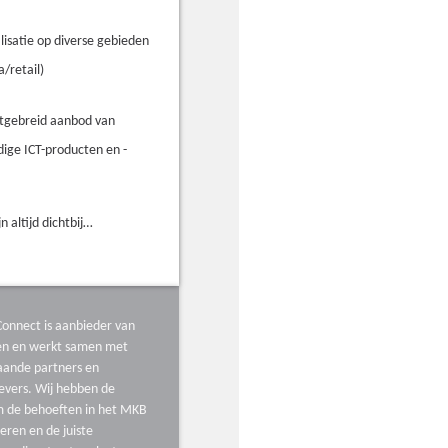
lisatie op diverse gebieden
a/retail)
itgebreid aanbod van
ige ICT-producten en -
jn altijd dichtbij…
onnect is aanbieder van
ten en werkt samen met
aande partners en
evers. Wij hebben de
m de behoeften in het MKB
ceren en de juiste