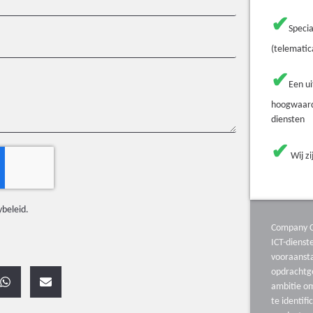
✔
Specia
(telematic
✔
Een u
hoogwaard
diensten
✔
Wij zi
ybeleid
.
Company C
ICT-diens
vooraanst
opdrachtg
ambitie o
te identifi