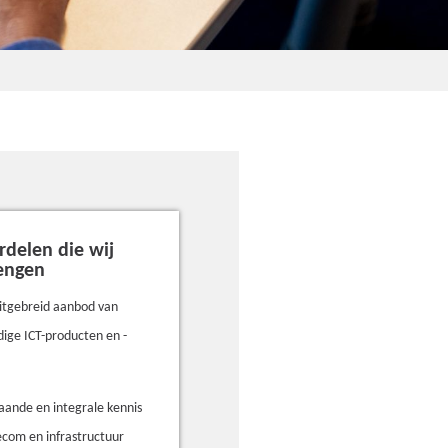
rdelen die wij
engen
itgebreid aanbod van
ige ICT-producten en -
aande en integrale kennis
lecom en infrastructuur