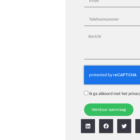
Ik ga akkoord met het
privac
Verstuur aanvraag