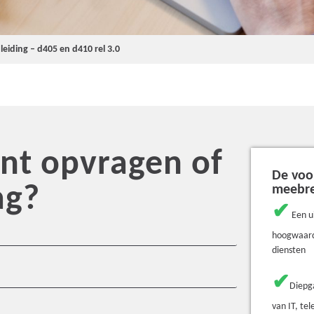
eiding – d405 en d410 rel 3.0
t opvragen of
De voo
ag?
meebr
✔
Een u
hoogwaard
diensten
✔
Diepg
van IT, te