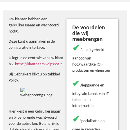
Uw klanten hebben een
gebruikersnaam en wachtoord
De voordelen
nodig.
die wij
meebrengen
Deze kunt u aanmaken in de
✔
configuratie interface.
Een uitgebreid
U logt in de centrale van uw klant
aanbod van
b.v.
https://klantnaam.voipspot.nl
hoogwaardige ICT-
producten en -diensten
Bij Gebruikers klikt u op tabblad
Policy.
✔
Diepgaande en
integrale kennis van IT,
telecom en
infrastructuur
Hier kiest u een gebruikersnaam
✔
en bijbehorende wachtwoord
Specialisatie op
voor de gebruiker. Belangrijk is
diverse gebieden
dat de checkbox is geselecteerd.