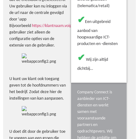
(telematica/retail)
Uw gebruiker kan nu inloggen via
de url naar de centrale gevolgd
✔
door \app
Een uitgebreid
Bijvoorbeeld
https://klantnaam.voipspot.nl/app
De
aanbod van
gebruiker ziet alleen de
hoogwaardige ICT-
configuratie opties van de
producten en -diensten
extensie van de gebruiker.
✔
Wij zijn altijd
dichtbij…
U kunt uw klant ook toegang
geven tot de hoofdnummers van
het bedrijf. Zodat deze hier de
Company Connect is
instellingen van kan aanpassen.
aanbieder van ICT-
diensten en werkt
samen met
vooraanstaande
partners en
opdrachtgevers. Wij
U doet dit door de gebruiker toe
hebben de ambitie om
te voegen aan een groep die